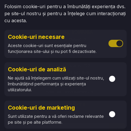
Oradea, ROMÂNIA
Folosim cookie-uri pentru a îmbunătăți experiența dvs.
pe site-ul nostru și pentru a înțelege cum interacționați
Str. Ady Endre, 84
cu acesta.
Tel: +40 729 941 177
Campulung, ROMÂNIA
Cookie-uri necesare
Str. Fratii Golesti, 2
Activare 
Aceste cookie-uri sunt esențiale pentru
Tel: +40 774 663 896
funcționarea site-ului și nu pot fi dezactivate.
Baia Mare, ROMÂNIA
Str. Vasile Lucaciu, 122
Cookie-uri de analiză
Tel: +40 774 663 896
Activare s
Ne ajută să înțelegem cum utilizați site-ul nostru,
îmbunătățind performanța și experiența
Ruse, BULGARIA
utilizatorului.
7000, Str. Dobri Nemirov, 9
Tel: +359 87 753 6757
ABONEAZĂ-TE
Cookie-uri de marketing
Activare s
Primește cele mai recente noutăți și promoții
Sunt utilizate pentru a vă oferi reclame relevante
pe site și pe alte platforme.