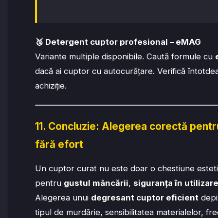
🥉
Detergent cuptor profesional – eMAG
Variante multiple disponibile. Caută formule cu
dacă ai cuptor cu autocurățare. Verifică întotde
achiziție.
11. Concluzie: Alegerea corectă pentr
fără efort
Un cuptor curat nu este doar o chestiune esteti
pentru
gustul mâncării
,
siguranța în utilizar
Alegerea unui
degresant cuptor eficient
depin
tipul de murdărie, sensibilitatea materialelor, frec