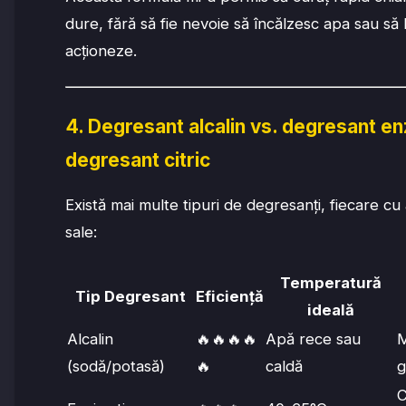
dure, fără să fie nevoie să încălzesc apa sau să l
acționeze.
4. Degresant alcalin vs. degresant en
degresant citric
Există mai multe tipuri de degresanți, fiecare cu a
sale:
Temperatură
Tip Degresant
Eficiență
ideală
Alcalin
🔥🔥🔥🔥
Apă rece sau
M
(sodă/potasă)
🔥
caldă
g
C