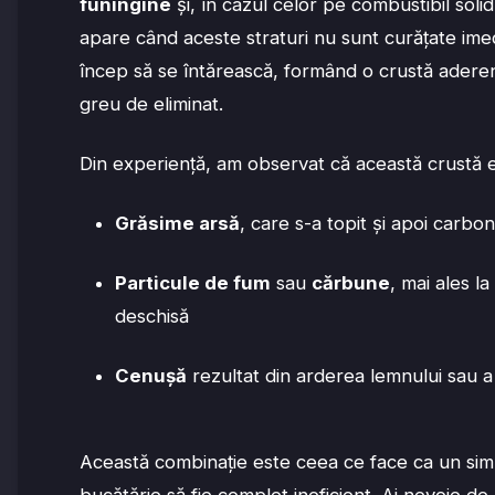
funingine
și, în cazul celor pe combustibil soli
apare când aceste straturi nu sunt curățate imed
încep să se întărească, formând o crustă aderent
greu de eliminat.
Din experiență, am observat că această crustă e
Grăsime arsă
, care s-a topit și apoi carbon
Particule de fum
sau
cărbune
, mai ales la
deschisă
Cenușă
rezultat din arderea lemnului sau a a
Această combinație este ceea ce face ca un si
bucătărie să fie complet ineficient. Ai nevoie d