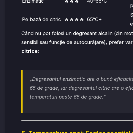
Enzimatic
🔥🔥🔥
40–65°C
p
S
Pe bază de citric
🔥🔥🔥🔥
65°C+
e
Când nu pot folosi un degresant alcalin (din moti
sensibil sau funcție de autocurățare), prefer va
citrice
:
„Degresantul enzimatic are o bună eficacita
65 de grade, iar degresantul citric are o efi
temperaturi peste 65 de grade.”