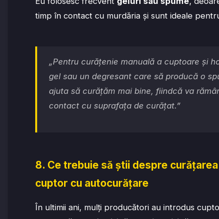
Eu folosesc frecvent
geluri sau spume
, deoar
timp în contact cu murdăria și sunt ideale pent
„Pentru curățenie manuală a cuptoare și ho
gel sau un degresant care să producă o s
ajuta să curățăm mai bine, fiindcă va rămâ
contact cu suprafața de curățat.”
8. Ce trebuie să știi despre curățare
cuptor cu autocurățare
În ultimii ani, mulți producători au introdus cupt