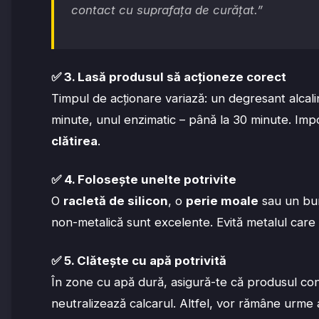
contact cu suprafața de curățat.”
✅
3. Lasă produsul să acționeze corect
Timpul de acționare variază: un degresant alcal
minute, unul enzimatic – până la 30 minute. Imp
clătirea
.
✅
4. Folosește unelte potrivite
O
racletă de silicon
, o
perie moale
sau un bur
non-metalică sunt excelente. Evită metalul care 
✅
5. Clătește cu apă potrivită
În zone cu apă dură, asigură-te că produsul co
neutralizează calcarul. Altfel, vor rămâne urme