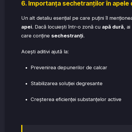
6. Importanța sechetranților în apele
Un alt detaliu esențial pe care puțini îl mențion
apei
. Dacă locuiești într-o zonă cu
apă dură
, a
care conține
sechestranți
.
Acești aditivi ajută la:
Prevenirea depunerilor de calcar
Stabilizarea soluției degresante
Creșterea eficienței substanțelor active