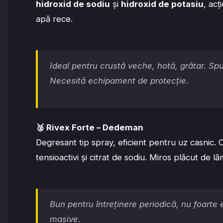
hidroxid de sodiu
și
hidroxid de potasiu
, acț
apă rece.
Ideal pentru crustă veche, hotă, grătar. S
Necesită echipament de protecție.
🥈
Rivex Forte – Dedeman
Degresant tip spray, eficient pentru uz casnic. 
tensioactivi și citrat de sodiu. Miros plăcut de lă
Bun pentru întreținere periodică, nu foarte 
masive.