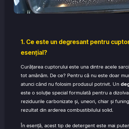
1. Ce este un degresant pentru cuptor
esențial?
Curățarea cuptorului este una dintre acele sarci
tot amânăm. De ce? Pentru că nu este doar murd
atunci când nu folosim produsul potrivit. Un
deg
este o soluție special formulată pentru a dizolv
reziduurile carbonizate și, uneori, chiar și funi
rezultat din arderea combustibilului solid.
În esență, acest tip de detergent este mai pute