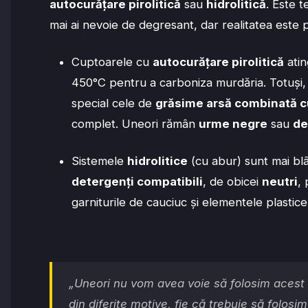
autocurățare pirolitică
sau
hidrolitică
. Este t
mai ai nevoie de degresant, dar realitatea este pu
Cuptoarele cu
autocurățare pirolitică
atin
450°C pentru a carboniza murdăria. Totuși,
special cele de
grăsime arsă combinată 
complet. Uneori rămân
urme negre
sau
de
Sistemele
hidrolitice
(cu abur) sunt mai bl
detergenți compatibili
, de obicei
neutri
,
garniturile de cauciuc și elementele plastice
„Uneori nu vom avea voie să folosim acest
din diferite motive, fie că trebuie să folos