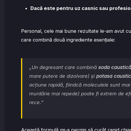
Dacă este pentru uz casnic sau profesio
Personal, cele mai bune rezultate le-am avut c
care combină două ingrediente esențiale:
„Un degresant care combină
soda caustic
mare putere de dizolvare) și
potasa causti
acțiune rapidă, fiindcă moleculele sunt mai 
murdărie mai repede) poate fi extrem de efe
rece.”
Această formulă mi-a permis să curăț rapid chiar