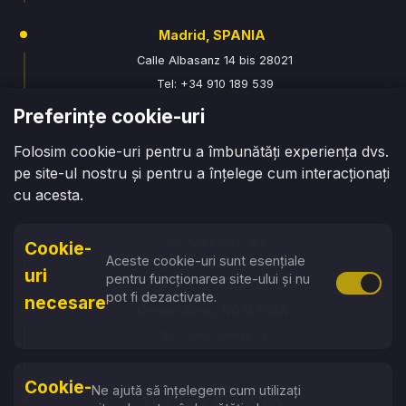
Madrid, SPANIA
Calle Albasanz 14 bis 28021
Tel: +34 910 189 539
Preferințe cookie-uri
Chișinău, MOLDOVA
Folosim cookie-uri pentru a îmbunătăți experiența dvs.
str. Armenească 100
pe site-ul nostru și pentru a înțelege cum interacționați
Tel: +373 76 070 315
cu acesta.
Oradea, ROMÂNIA
Str. Ady Endre, 84
Cookie-
Aceste cookie-uri sunt esențiale
Tel: +40 729 941 177
uri
pentru funcționarea site-ului și nu
Activare 
pot fi dezactivate.
necesare
Campulung, ROMÂNIA
Str. Fratii Golesti, 2
Tel: +40 774 663 896
Cookie-
Ne ajută să înțelegem cum utilizați
Baia Mare, ROMÂNIA