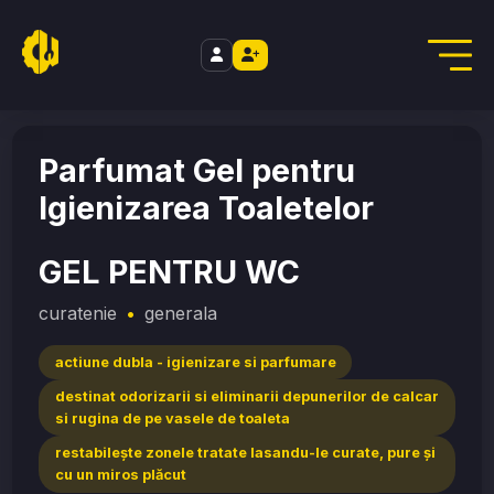
//
Home
/
curatenie
/
GEL PENTRU WC
Parfumat Gel pentru
Igienizarea Toaletelor
GEL PENTRU WC
curatenie
•
generala
actiune dubla - igienizare si parfumare
destinat odorizarii si eliminarii depunerilor de calcar
si rugina de pe vasele de toaleta
restabileşte zonele tratate lasandu-le curate, pure şi
cu un miros plăcut