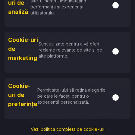
site-ul nostru, îmbunătățind
uri de
Activare s
performanța și experiența
Str. Vasile Lucaciu, 122
analiză
utilizatorului.
Tel: +40 774 663 896
Ruse, BULGARIA
7000, Str. Dobri Nemirov, 9
Cookie-uri
Sunt utilizate pentru a vă oferi
Tel: +359 87 753 6757
de
reclame relevante pe site și pe
Activare s
ABONEAZĂ-TE
alte platforme.
marketing
Primește cele mai recente noutăți și promoții
Cookie-
Permit site-ului să rețină alegerile
Accept să primesc newslettere și politica de confidențialitate
uri de
pe care le faceți pentru o
Activare s
experiență personalizată.
preferințe
Wartung Tratamente Speciale SRL | CUI: RO28206346
Str. Cetatii 17A, Timișoara, 300389 | Tel: 0377-703-160
Vezi politica completă de cookie-uri
© 2026 Wartung Tratamente Speciale. Toate drepturile