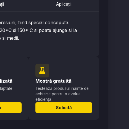
ții
Aplicații
presiuni, fiind special conceputa.
20*C si 150* C si poate ajunge si la
si medii.
lizată
Mostră gratuită
adaptate
Testează produsul înainte de
achiziție pentru a evalua
eficiența
ă
Solicită