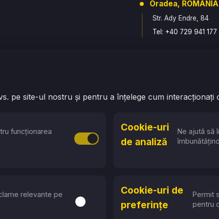
Oradea, ROMÂNIA
Str. Ady Endre, 84
Tel: +40 729 941 177
Campulung,
ROMÂNIA
Str. Fratii Golesti, 2
Tel: +40 774 663 89
. pe site-ul nostru și pentru a înțelege cum interacționați 
Baia Mare, ROMÂN
Cookie-uri
tru funcționarea
Ne ajută să î
Str. Vasile Lucaciu, 1
Activare sau dezactivare Cookie-uri n
de analiză
îmbunătățind 
Tel: +40 774 663 89
Ruse, BULGARIA
7000, Str. Dobri
Cookie-uri de
Nemirov, 9
reclame relevante pe
Permit s
Activare sau dezactivare Cookie-uri de
preferințe
pentru 
Tel: +359 87 753 67