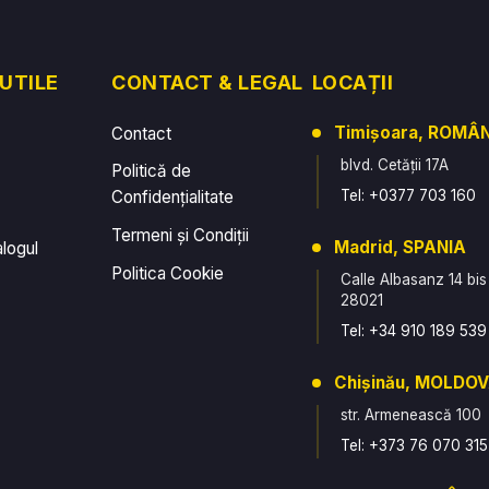
 UTILE
CONTACT & LEGAL
LOCAȚII
Timișoara, ROMÂ
Contact
blvd. Cetății 17A
Politică de
Confidențialitate
Tel: +0377 703 160
Termeni și Condiții
Madrid, SPANIA
alogul
Politica Cookie
Calle Albasanz 14 bis
28021
Tel: +34 910 189 539
Chișinău, MOLDO
str. Armenească 100
Tel: +373 76 070 315