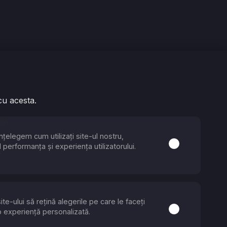
6
cu acesta.
IA
nțelegem cum utilizați site-ul nostru,
22
ecesare
Activare sau de
performanța și experiența utilizatorului.
6
ite-ului să rețină alegerile pe care le faceți
 marketing
Activare sau de
o experiență personalizată.
57