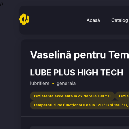
//
Acasă
Catalog
Home
/
lubrifiere
/
LUBE PLUS HIGH TECH
Vaselină pentru Temp
LUBE PLUS HIGH TECH
lubrifiere
•
generala
rezistenta excelenta la oxidare la 180 ° C
rezis
temperaturi de funcţionare de la -20 ° C şi 150 ° C,