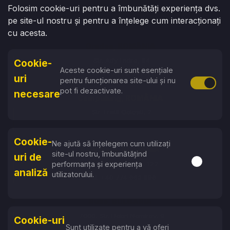
Folosim cookie-uri pentru a îmbunătăți experiența dvs.
str. Armenească 100
pe site-ul nostru și pentru a înțelege cum interacționați
Tel: +373 76 070 315
cu acesta.
Oradea, ROMÂNIA
Str. Ady Endre, 84
Cookie-
Aceste cookie-uri sunt esențiale
Tel: +40 729 941 177
uri
pentru funcționarea site-ului și nu
Activare 
pot fi dezactivate.
necesare
Campulung, ROMÂNIA
Str. Fratii Golesti, 2
Tel: +40 774 663 896
Cookie-
Ne ajută să înțelegem cum utilizați
Baia Mare, ROMÂNIA
site-ul nostru, îmbunătățind
uri de
Activare s
performanța și experiența
Str. Vasile Lucaciu, 122
analiză
utilizatorului.
Tel: +40 774 663 896
Ruse, BULGARIA
7000, Str. Dobri Nemirov, 9
Cookie-uri
Sunt utilizate pentru a vă oferi
Tel: +359 87 753 6757