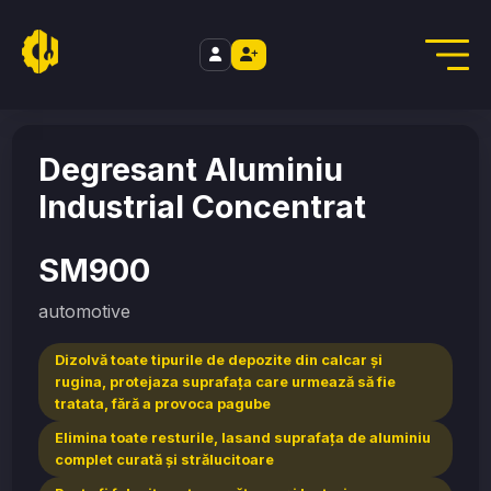
//
Home
/
automotive
/
SM900
Degresant Aluminiu
Industrial Concentrat
SM900
automotive
Dizolvă toate tipurile de depozite din calcar şi
rugina, protejaza suprafaţa care urmează să fie
tratata, fără a provoca pagube
Elimina toate resturile, lasand suprafaţa de aluminiu
complet curată şi strălucitoare