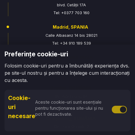
blvd. Cetății 17A
Tel: +0377 703 160
Madrid, SPANIA
Calle Albasanz 14 bis 28021
Tel: +34 910 189 539
Preferințe cookie-uri
Chișinău, MOLDOVA
Folosim cookie-uri pentru a îmbunătăți experiența dvs.
str. Armenească 100
pe site-ul nostru și pentru a înțelege cum interacționați
Tel: +373 76 070 315
cu acesta.
Oradea, ROMÂNIA
Str. Ady Endre, 84
Cookie-
Aceste cookie-uri sunt esențiale
Tel: +40 729 941 177
uri
pentru funcționarea site-ului și nu
Activare 
pot fi dezactivate.
necesare
Campulung, ROMÂNIA
Str. Fratii Golesti, 2
Tel: +40 774 663 896