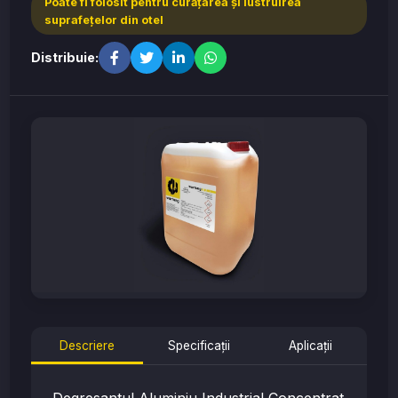
Poate fi folosit pentru curăţarea şi lustruirea
suprafeţelor din otel
Distribuie:
Descriere
Specificații
Aplicații
Degresantul Aluminiu Industrial Concentrat