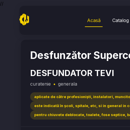
//
Acasă
Catalog
Home
/
curatenie
/
DESFUNDATOR TEVI
Desfunzător Superco
DESFUNDATOR TEVI
curatenie
•
generala
aplicate de către profesionişti, instalatori, muncito
este indicată în şcoli, spitale, etc, si in general i
pentru chiuvete deblocate, toalete, fose septice, 