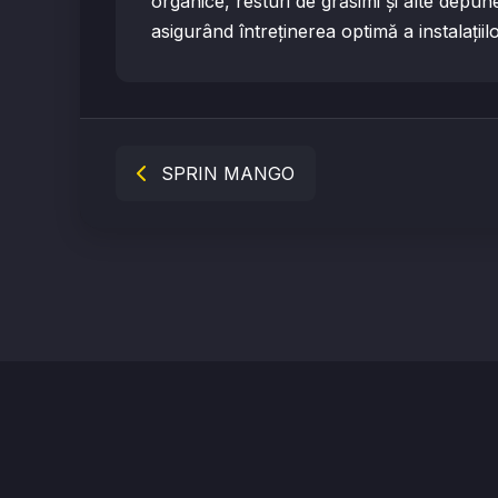
organice, resturi de grăsimi și alte depune
asigurând întreținerea optimă a instalațiil
SPRIN MANGO