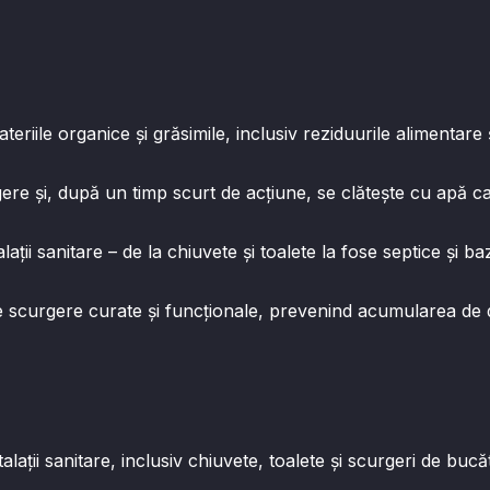
ateriile organice și grăsimile, inclusiv reziduurile alimentare
rgere și, după un timp scurt de acțiune, se clătește cu apă c
alații sanitare – de la chiuvete și toalete la fose septice și b
e scurgere curate și funcționale, prevenind acumularea de
talații sanitare, inclusiv chiuvete, toalete și scurgeri de bucă