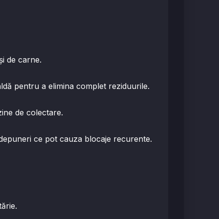
 și de carne.
aldă pentru a elimina complet reziduurile.
azine de colectare.
 depuneri ce pot cauza blocaje recurente.
tărie.