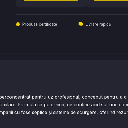
Produse certificate
Livrare rapidă
oncentrat pentru uz profesional, conceput pentru a dizol
i similare. Formula sa puternică, ce conține acid sulfuric c
te companii cu fose septice și sisteme de scurgere, oferind rezu