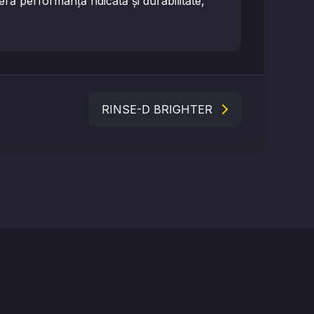
eră performanță ridicată și durabilitate,
RINSE-D BRIGHTER