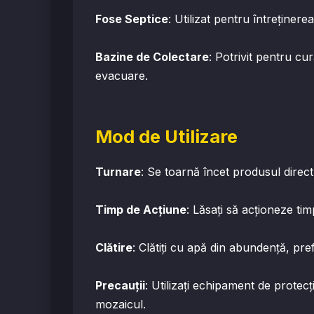
Fose Septice
: Utilizat pentru întreținer
Bazine de Colectare
: Potrivit pentru cu
evacuare.
Mod de Utilizare
Turnare
: Se toarnă încet produsul direct
Timp de Acțiune
: Lăsați să acționeze ti
Clătire
: Clătiți cu apă din abundență, pre
Precauții
: Utilizați echipament de protec
mozaicul.