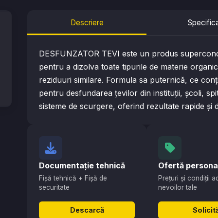
Descriere
Specifica
DESFUNZATOR TEVI este un produs superconcen
pentru a dizolva toate tipurile de materie organică
reziduuri similare. Formula sa puternică, ce conț
pentru desfundarea țevilor din instituții, școli, sp
sisteme de scurgere, oferind rezultate rapide și 
Documentație tehnică
Ofertă persona
Fișă tehnică + Fișă de
Prețuri și condiții 
securitate
nevoilor tale
Descarcă
Solicit