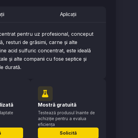
ții
Aplicații
trat pentru uz profesional, conceput
, resturi de grăsimi, carne și alte
ine acid sulfuric concentrat, este ideală
itale și alte companii cu fose septice și
de durată.
lizată
Mostră gratuită
adaptate
Testează produsul înainte de
achiziție pentru a evalua
eficiența
ă
Solicită