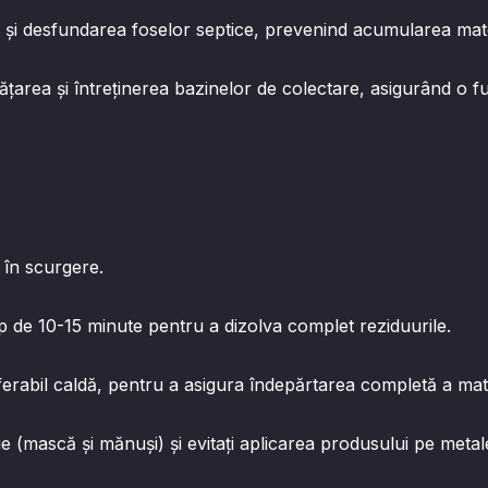
ea și desfundarea foselor septice, prevenind acumularea mater
rățarea și întreținerea bazinelor de colectare, asigurând o 
 în scurgere.
mp de 10-15 minute pentru a dizolva complet reziduurile.
ferabil caldă, pentru a asigura îndepărtarea completă a mate
ție (mască și mănuși) și evitați aplicarea produsului pe me