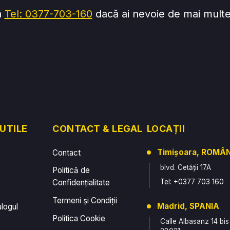
a
Tel: 0377-703-160
dacă ai nevoie de mai multe 
 UTILE
CONTACT & LEGAL
LOCAȚII
Timișoara, ROMÂ
Contact
blvd. Cetății 17A
Politică de
Confidențialitate
Tel: +0377 703 160
Termeni și Condiții
Madrid, SPANIA
alogul
Politica Cookie
Calle Albasanz 14 bis