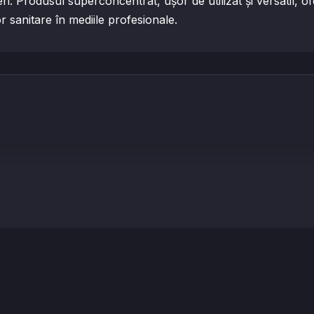
ri. Produsul superconcentrat, ușor de utilizat și versatil, of
or sanitare în mediile profesionale.