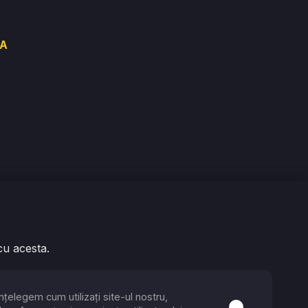
VA
6
cu acesta.
IA
nțelegem cum utilizați site-ul nostru,
22
ecesare
Activare sau de