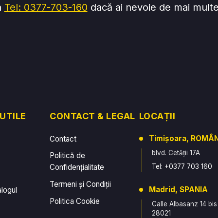
a
Tel: 0377-703-160
dacă ai nevoie de mai multe 
 UTILE
CONTACT & LEGAL
LOCAȚII
Timișoara, ROMÂ
Contact
blvd. Cetății 17A
Politică de
Confidențialitate
Tel: +0377 703 160
Termeni și Condiții
Madrid, SPANIA
alogul
Politica Cookie
Calle Albasanz 14 bis
28021