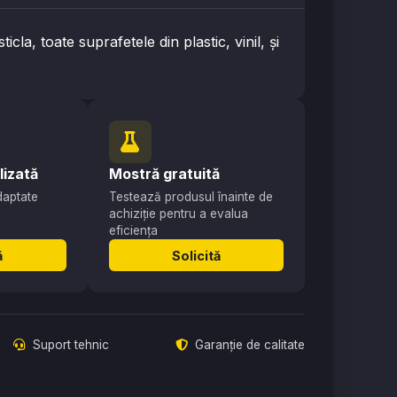
la, toate suprafetele din plastic, vinil, şi
lizată
Mostră gratuită
adaptate
Testează produsul înainte de
achiziție pentru a evalua
eficiența
ă
Solicită
Suport tehnic
Garanție de calitate