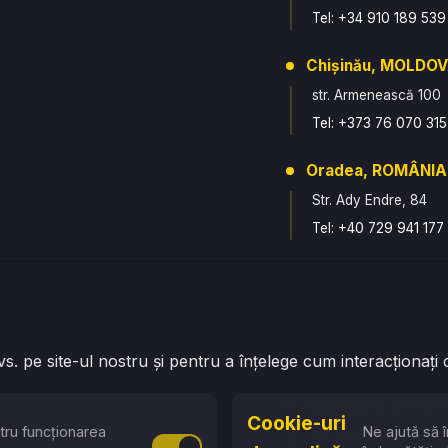
Tel: +34 910 189 539
Chișinău, MOLDO
str. Armenească 100
Tel: +373 76 070 315
Oradea, ROMÂNIA
Str. Ady Endre, 84
Tel: +40 729 941 177
Campulung,
ROMÂNIA
Str. Fratii Golesti, 2
Tel: +40 774 663 89
. pe site-ul nostru și pentru a înțelege cum interacționați 
Baia Mare, ROMÂN
Cookie-uri
tru funcționarea
Ne ajută să î
Str. Vasile Lucaciu, 1
Activare sau dezactivare Cookie-uri n