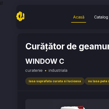
//
Acasă
Catalog
Home
/
curatenie
/
WINDOW C
Curățător de geamur
WINDOW C
curatenie
•
industriala
lasa suprafata curata si lucioasa
nu lasa pete 