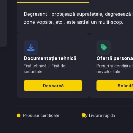
Degresant , protejează suprafeţele, degresează stic
zone vopsite, etc., este astfel un multi-scop.
Documentație tehnică
Ofertă persona
Fișă tehnică + Fișă de
Prețuri și condiții 
securitate
nevoilor tale
Descarcă
Solicit
Produse certificate
Livrare rapidă