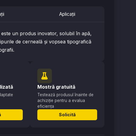
ții
Aplicații
este un produs inovator, solubil în apă,
ipurile de cerneală și vopsea tipografică
grafii.
lizată
Mostră gratuită
adaptate
Testează produsul înainte de
achiziție pentru a evalua
eficiența
ă
Solicită