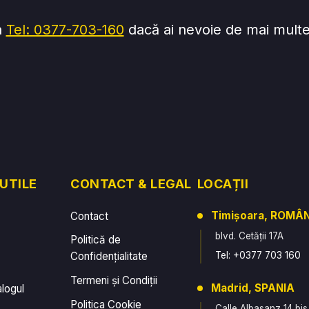
a
Tel: 0377-703-160
dacă ai nevoie de mai multe 
 UTILE
CONTACT & LEGAL
LOCAȚII
Timișoara, ROMÂ
Contact
blvd. Cetății 17A
Politică de
Confidențialitate
Tel: +0377 703 160
Termeni și Condiții
Madrid, SPANIA
alogul
Politica Cookie
Calle Albasanz 14 bis