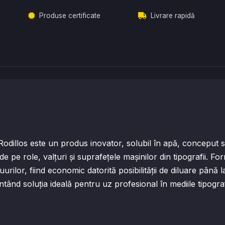
Produse certificate
Livrare rapidă
dillos este un produs inovator, solubil în apă, conceput sp
de pe role, valțuri și suprafețele mașinilor din tipografii. F
uurilor, fiind economic datorită posibilității de diluare până
ntând soluția ideală pentru uz profesional în mediile tipograf