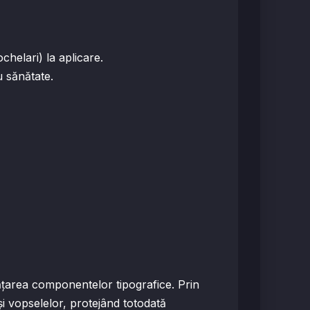
helari) la aplicare.
u sănătate.
ățarea componentelor tipografice. Prin
 și vopselelor, protejând totodată