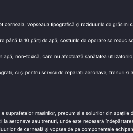
et cerneala, vopseaua tipografică și reziduurile de grăsimi sa
luare până la 10 părți de apă, costurile de operare se reduc se
în apă, non-toxică, care nu afectează sănătatea utilizatorilo
grafii, ci și pentru servicii de reparații aeronave, trenuri și a
i a suprafețelor mașinilor, precum și a solurilor din spațiile 
ții la aeronave sau trenuri, unde este necesară îndepărtarea
eziduurilor de cerneală și vopsea de pe componentele echipa