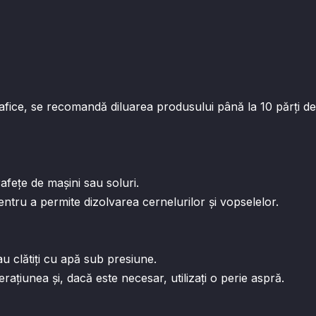
ice, se recomandă diluarea produsului până la 10 părți de a
ețe de mașini sau soluri.
u a permite dizolvarea cernelurilor și vopselelor.
clătiți cu apă sub presiune.
iunea și, dacă este necesar, utilizați o perie aspră.