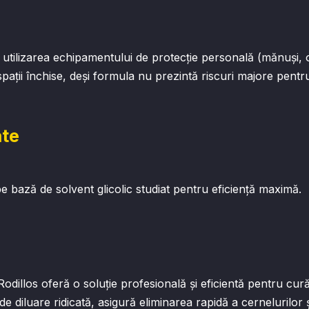
 utilizarea echipamentului de protecție personală (mănuși, oc
spații închise, deși formula nu prezintă riscuri majore pentr
ate
pe bază de solvent glicolic studiat pentru eficiență maximă.
dillos oferă o soluție profesională și eficientă pentru cur
 de diluare ridicată, asigură eliminarea rapidă a cernelurilor