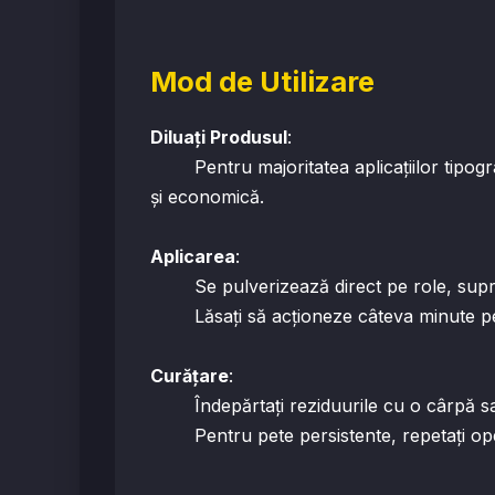
Mod de Utilizare
Diluați Produsul
:
Pentru majoritatea aplicațiilor tipograf
și economică.
Aplicarea
:
Se pulverizează direct pe role, supraf
Lăsați să acționeze câteva minute pentr
Curățare
:
Îndepărtați reziduurile cu o cârpă sau 
Pentru pete persistente, repetați operaț