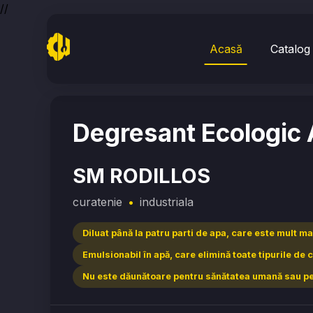
//
Acasă
Catalog
Home
/
curatenie
/
SM RODILLOS
Degresant Ecologic 
SM RODILLOS
curatenie
•
industriala
Diluat până la patru parti de apa, care este mult mai
Emulsionabil în apă, care elimină toate tipurile de 
Nu este dăunătoare pentru sănătatea umană sau p