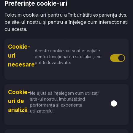
Preferințe cookie-uri
Chișinău, MOLDOVA
Folosim cookie-uri pentru a îmbunătăți experiența dvs.
str. Armenească 100
pe site-ul nostru și pentru a înțelege cum interacționați
Tel: +373 76 070 315
cu acesta.
Oradea, ROMÂNIA
Str. Ady Endre, 84
Cookie-
Aceste cookie-uri sunt esențiale
Tel: +40 729 941 177
uri
pentru funcționarea site-ului și nu
Activare 
pot fi dezactivate.
necesare
Campulung, ROMÂNIA
Str. Fratii Golesti, 2
Tel: +40 774 663 896
Cookie-
Ne ajută să înțelegem cum utilizați
Baia Mare, ROMÂNIA
site-ul nostru, îmbunătățind
uri de
Activare s
performanța și experiența
Str. Vasile Lucaciu, 122
analiză
utilizatorului.
Tel: +40 774 663 896
Ruse, BULGARIA