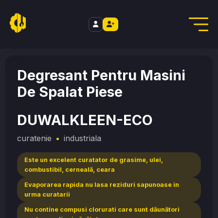
//
Home
/
curatenie
/
DUWALKLEEN-ECO
Degresant Pentru Masini
De Spalat Piese
DUWALKLEEN-ECO
curatenie
•
industriala
Este un excelent curatator de grasime, ulei,
combustibil, cerneală, ceara
Evaporarea rapida nu lasa reziduri sapunoase in
urma curatarii
Nu contine compusi clorurati care sunt dăunători