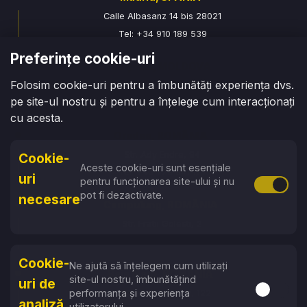
Calle Albasanz 14 bis 28021
Tel: +34 910 189 539
Preferințe cookie-uri
Chișinău, MOLDOVA
Folosim cookie-uri pentru a îmbunătăți experiența dvs.
str. Armenească 100
pe site-ul nostru și pentru a înțelege cum interacționați
Tel: +373 76 070 315
cu acesta.
Oradea, ROMÂNIA
Str. Ady Endre, 84
Cookie-
Aceste cookie-uri sunt esențiale
Tel: +40 729 941 177
uri
pentru funcționarea site-ului și nu
Activare 
pot fi dezactivate.
necesare
Campulung, ROMÂNIA
Str. Fratii Golesti, 2
Tel: +40 774 663 896
Cookie-
Ne ajută să înțelegem cum utilizați
Baia Mare, ROMÂNIA
site-ul nostru, îmbunătățind
uri de
Activare s
performanța și experiența
Str. Vasile Lucaciu, 122
analiză
utilizatorului.