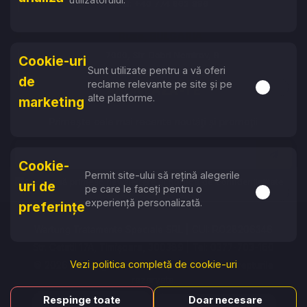
Tel: +40 774 663 896
Ruse, BULGARIA
7000, Str. Dobri Nemirov, 9
Cookie-uri
Sunt utilizate pentru a vă oferi
Tel: +359 87 753 6757
de
reclame relevante pe site și pe
Activare s
ABONEAZĂ-TE
alte platforme.
marketing
Primește cele mai recente noutăți și promoții
Cookie-
Permit site-ului să rețină alegerile
Accept să primesc newslettere și politica de confidențialitate
uri de
pe care le faceți pentru o
Activare s
experiență personalizată.
preferințe
Wartung Tratamente Speciale SRL | CUI: RO28206346
Str. Cetatii 17A, Timișoara, 300389 | Tel: 0377-703-160
Vezi politica completă de cookie-uri
© 2026 Wartung Tratamente Speciale. Toate drepturile
rezervate.
Respinge toate
Doar necesare