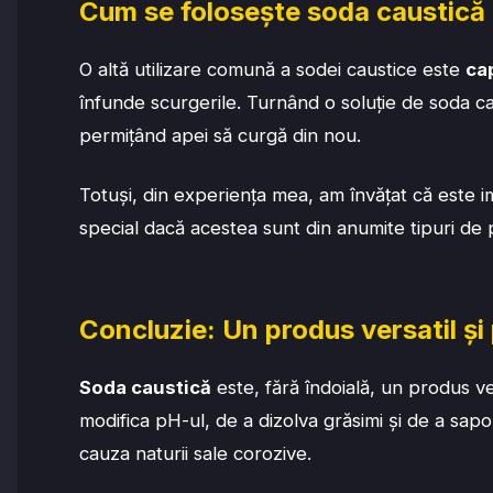
Cum se folosește soda caustică 
O altă utilizare comună a sodei caustice este
ca
înfunde scurgerile. Turnând o soluție de soda c
permițând apei să curgă din nou.
Totuși, din experiența mea, am învățat că este i
special dacă acestea sunt din anumite tipuri de 
Concluzie: Un produs versatil și 
Soda caustică
este, fără îndoială, un produs ver
modifica pH-ul, de a dizolva grăsimi și de a sap
cauza naturii sale corozive.