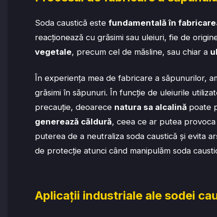
Soda caustică este
fundamentală în fabricare
reacționează cu grăsimi sau uleiuri, fie de origi
vegetale
, precum cel de măsline, sau chiar a
u
În experiența mea de fabricare a săpunurilor, a
grăsimi în săpunuri. În funcție de uleiurile util
precauție, deoarece
natura sa alcalină
poate p
generează căldură
, ceea ce ar putea provoca s
puterea de a neutraliza soda caustică și evita a
de protecție atunci când manipulăm soda causti
Aplicații industriale ale sodei ca