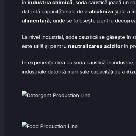
în
industria chimică
, soda caustică joacă un ro
datorită capacității sale de a
alcaliniza
și de a î
alimentară
, unde se folosește pentru decojire
La nivel industrial, soda caustică se găsește în
este utilă și pentru
neutralizarea acizilor
în pr
În experiența mea cu soda caustică în industrie, v
industriale datorită marii sale capacități de a
diz