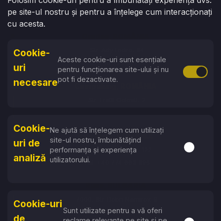
Folosim cookie-uri pentru a îmbunătăți experiența dvs.
str. Armenească 100
pe site-ul nostru și pentru a înțelege cum interacționați
Tel: +373 76 070 315
cu acesta.
Oradea, ROMÂNIA
Str. Ady Endre, 84
Cookie-
Aceste cookie-uri sunt esențiale
Tel: +40 729 941 177
uri
pentru funcționarea site-ului și nu
Activare 
pot fi dezactivate.
necesare
Campulung, ROMÂNIA
Str. Fratii Golesti, 2
Tel: +40 774 663 896
Cookie-
Ne ajută să înțelegem cum utilizați
Baia Mare, ROMÂNIA
site-ul nostru, îmbunătățind
uri de
Activare s
performanța și experiența
Str. Vasile Lucaciu, 122
analiză
utilizatorului.
Tel: +40 774 663 896
Ruse, BULGARIA
7000, Str. Dobri Nemirov, 9
Cookie-uri
Sunt utilizate pentru a vă oferi
Tel: +359 87 753 6757
de
reclame relevante pe site și pe