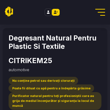
//
Home
/
automotive
/
CITRIKEM25
Degresant Natural Pentru
Plastic Si Textile
CITRIKEM25
automotive
Nu conţine petrol sau derivaţi cloruraţi
Poate fii diluat cu apă pentru a îndepărta grăsime
Purificator natural pentru toţi profesioniştii care au
grija de mediul înconjurător şi siguranţa la locul de
muncă