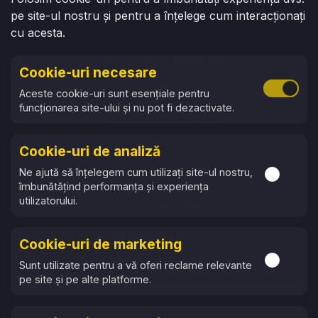
pe site-ul nostru și pentru a înțelege cum interacționați
Str. Ady Endre, 84
cu acesta.
Tel: +40 729 941 177
Campulung, ROMÂNIA
Cookie-uri necesare
Str. Fratii Golesti, 2
Activare 
Aceste cookie-uri sunt esențiale pentru
Tel: +40 774 663 896
funcționarea site-ului și nu pot fi dezactivate.
Baia Mare, ROMÂNIA
Str. Vasile Lucaciu, 122
Cookie-uri de analiză
Tel: +40 774 663 896
Activare s
Ne ajută să înțelegem cum utilizați site-ul nostru,
îmbunătățind performanța și experiența
Ruse, BULGARIA
utilizatorului.
7000, Str. Dobri Nemirov, 9
Tel: +359 87 753 6757
ABONEAZĂ-TE
Cookie-uri de marketing
Activare s
Primește cele mai recente noutăți și promoții
Sunt utilizate pentru a vă oferi reclame relevante
pe site și pe alte platforme.